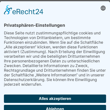
Freimuth Haustechnik - Wengen 29 - 87534
Oberstaufen
|
|
Home
Impressum
Datenschutz